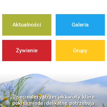
Aktualności
Galeria
Żywienie
Grupy
"Dzieci należy strzec jak kwiaty, które,
póki są młode i delikatne, potrzebują