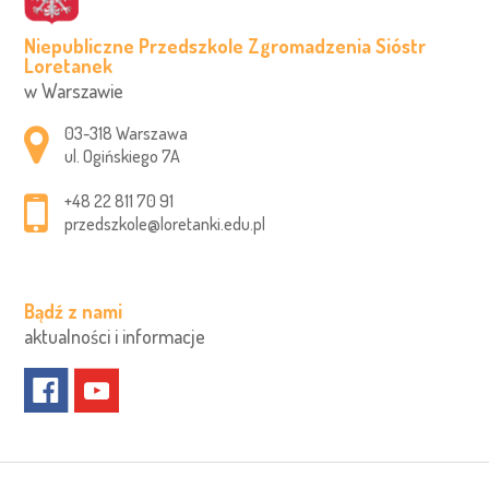
Niepubliczne Przedszkole Zgromadzenia Sióstr
Loretanek
w Warszawie
Adres pocztowy:
03-318 Warszawa
ul. Ogińskiego 7A
+48 22 811 70 91
przedszkole@loretanki.edu.pl
Bądź z nami
aktualności i informacje