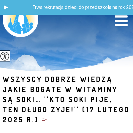
Trwa rekrutacja dzieci do przedszkola na rok 2026 
WSZYSCY DOBRZE WIEDZĄ
JAKIE BOGATE W WITAMINY
SĄ SOKI… ''KTO SOKI PIJE,
TEN DŁUGO ŻYJE!'' (17 LUTEGO
2025 R.)