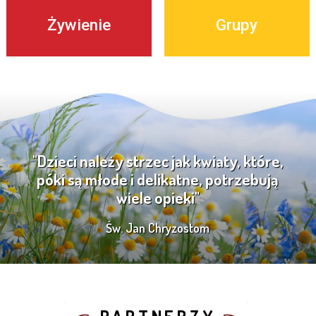
Żywienie
Grupy
"Dzieci należy strzec jak kwiaty, które,
póki są młode i delikatne, potrzebują
wiele opieki"
Św. Jan Chryzostom