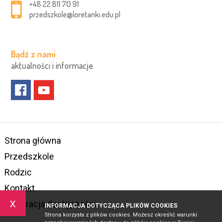
+48 22 811 70 91
przedszkole@loretanki.edu.pl
Bądź z nami
aktualności i informacje
Strona główna
Przedszkole
Rodzic
Kontakt
x
Deklaracja dostępności
INFORMACJA DOTYCZĄCA PLIKÓW COOKIES
Strona korzysta z plików cookies. Możesz określić warunki