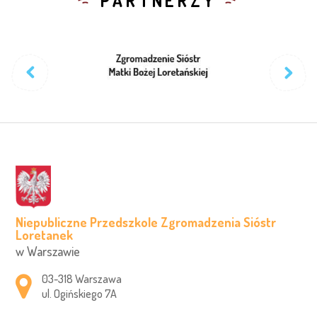
PARTNERZY
Niepubliczne Przedszkole Zgromadzenia Sióstr
Loretanek
w Warszawie
Adres pocztowy:
03-318 Warszawa
ul. Ogińskiego 7A