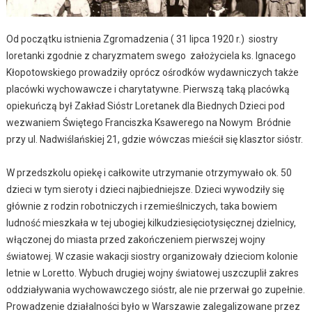
Od początku istnienia Zgromadzenia ( 31 lipca 1920 r.) siostry
loretanki zgodnie z charyzmatem swego założyciela ks. Ignacego
Kłopotowskiego prowadziły oprócz ośrodków wydawniczych także
placówki wychowawcze i charytatywne. Pierwszą taką placówką
opiekuńczą był Zakład Sióstr Loretanek dla Biednych Dzieci pod
wezwaniem Świętego Franciszka Ksawerego na Nowym Bródnie
przy ul. Nadwiślańskiej 21, gdzie wówczas mieścił się klasztor sióstr.
W przedszkolu opiekę i całkowite utrzymanie otrzymywało ok. 50
dzieci w tym sieroty i dzieci najbiedniejsze. Dzieci wywodziły się
głównie z rodzin robotniczych i rzemieślniczych, taka bowiem
ludność mieszkała w tej ubogiej kilkudziesięciotysięcznej dzielnicy,
włączonej do miasta przed zakończeniem pierwszej wojny
światowej. W czasie wakacji siostry organizowały dzieciom kolonie
letnie w Loretto. Wybuch drugiej wojny światowej uszczuplił zakres
oddziaływania wychowawczego sióstr, ale nie przerwał go zupełnie.
Prowadzenie działalności było w Warszawie zalegalizowane przez