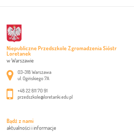
Niepubliczne Przedszkole Zgromadzenia Sióstr
Loretanek
w Warszawie
Adres pocztowy:
03-318 Warszawa
ul. Ogińskiego 7A
+48 22 811 70 91
przedszkole@loretanki.edu.pl
Bądź z nami
aktualności i informacje