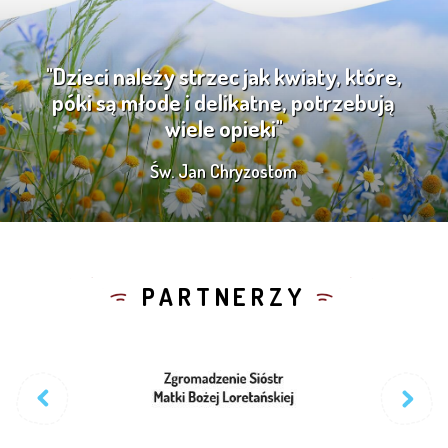
"Dzieci należy strzec jak kwiaty, które,
póki są młode i delikatne, potrzebują
wiele opieki"
Św. Jan Chryzostom
PARTNERZY