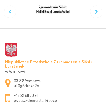
Niepubliczne Przedszkole Zgromadzenia Sióstr
Loretanek
w Warszawie
Adres pocztowy:
03-318 Warszawa
ul. Ogińskiego 7A
+48 22 811 70 91
przedszkole@loretanki.edu.pl