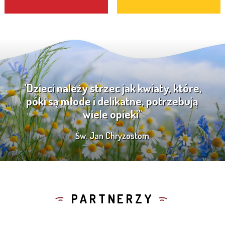
"Dzieci należy strzec jak kwiaty, które,
póki są młode i delikatne, potrzebują
wiele opieki"
Św. Jan Chryzostom
PARTNERZY