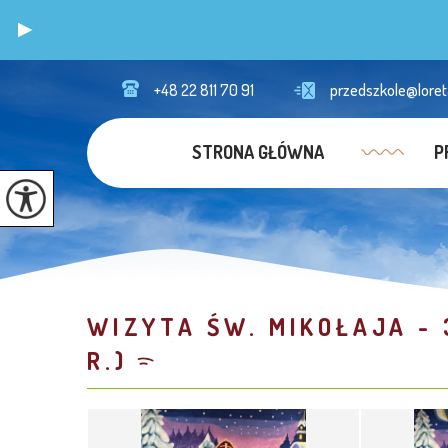
+48 22 811 70 91
przedszkole@loret
STRONA GŁÓWNA
P
WIZYTA ŚW. MIKOŁAJA - 3
R.)