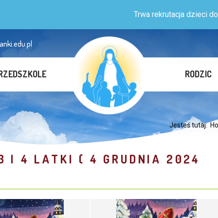
Trwa rekrutacja dzieci do przedszkola 
anki.edu.pl
RZEDSZKOLE
RODZIC
Jesteś tutaj:
H
 I 4 LATKI ( 4 GRUDNIA 2024