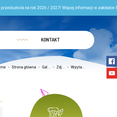
na rok 2026 / 2027! Więcej informacji w zakładce Rodzic >> Rekr
KONTAKT
ome
>
Strona główna
>
Gal ...
>
Zdj ...
>
Wizyta ...