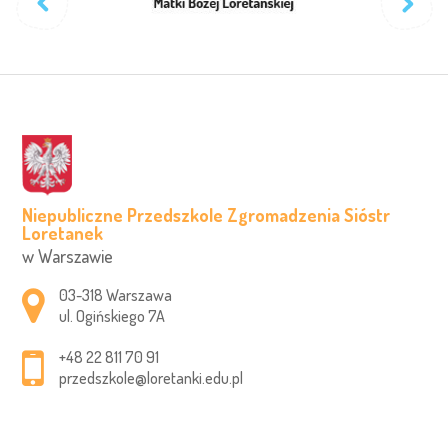
Niepubliczne Przedszkole Zgromadzenia Sióstr
Loretanek
w Warszawie
Adres pocztowy:
03-318 Warszawa
ul. Ogińskiego 7A
+48 22 811 70 91
przedszkole@loretanki.edu.pl