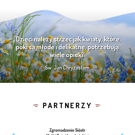
"Dzieci należy strzec jak kwiaty, które,
póki są młode i delikatne, potrzebują
wiele opieki"
Św. Jan Chryzostom
PARTNERZY