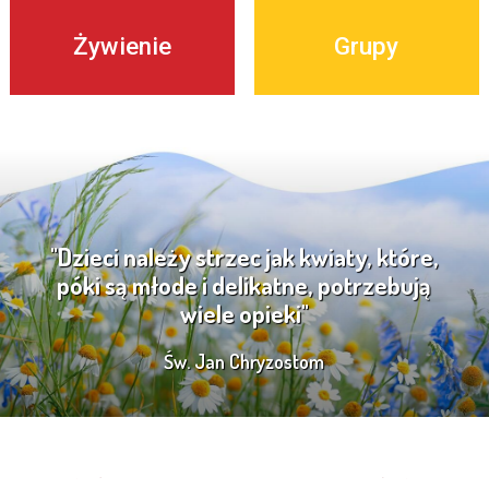
Żywienie
Grupy
"Dzieci należy strzec jak kwiaty, które,
póki są młode i delikatne, potrzebują
wiele opieki"
Św. Jan Chryzostom