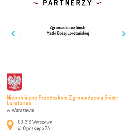
PARTNERZY
Niepubliczne Przedszkole Zgromadzenia Sióstr
Loretanek
w Warszawie
Adres pocztowy:
03-318 Warszawa
ul. Ogińskiego 7A