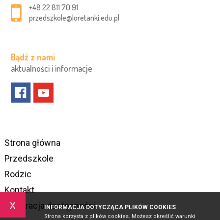
+48 22 811 70 91
przedszkole@loretanki.edu.pl
Bądź z nami
aktualności i informacje
Strona główna
Przedszkole
Rodzic
Kontakt
x
Deklaracja dostępności
INFORMACJA DOTYCZĄCA PLIKÓW COOKIES
Strona korzysta z plików cookies. Możesz określić warunki