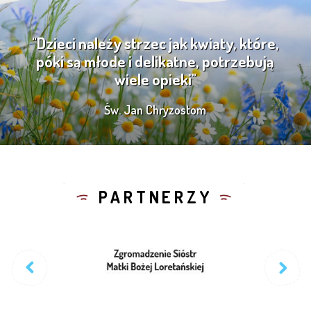
"Dzieci należy strzec jak kwiaty, które,
póki są młode i delikatne, potrzebują
wiele opieki"
Św. Jan Chryzostom
PARTNERZY