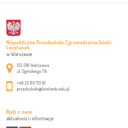
Niepubliczne Przedszkole Zgromadzenia Sióstr
Loretanek
w Warszawie
Adres pocztowy:
03-318 Warszawa
ul. Ogińskiego 7A
+48 22 811 70 91
przedszkole@loretanki.edu.pl
Bądź z nami
aktualności i informacje