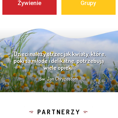
Żywienie
Grupy
"Dzieci należy strzec jak kwiaty, które,
póki są młode i delikatne, potrzebują
wiele opieki"
Św. Jan Chryzostom
PARTNERZY