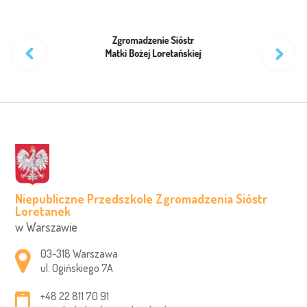
Niepubliczne Przedszkole Zgromadzenia Sióstr
Loretanek
w Warszawie
Adres pocztowy:
03-318 Warszawa
ul. Ogińskiego 7A
+48 22 811 70 91