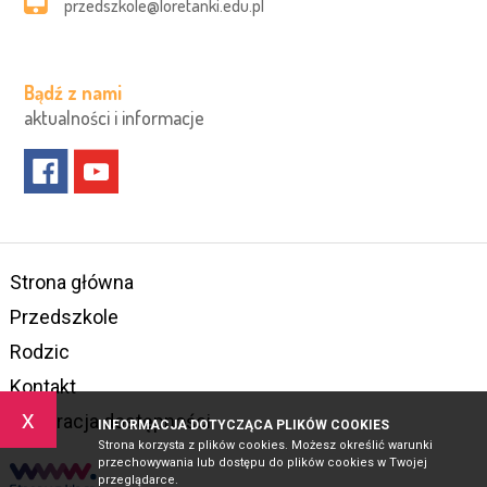
przedszkole@loretanki.edu.pl
Bądź z nami
aktualności i informacje
Strona główna
Przedszkole
Rodzic
Kontakt
x
Deklaracja dostępności
INFORMACJA DOTYCZĄCA PLIKÓW COOKIES
Strona korzysta z plików cookies. Możesz określić warunki
przechowywania lub dostępu do plików cookies w Twojej
przeglądarce.