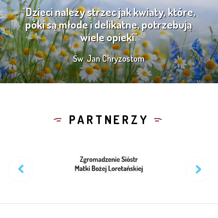
"Dzieci należy strzec jak kwiaty, które,
póki są młode i delikatne, potrzebują
wiele opieki"
Św. Jan Chryzostom
PARTNERZY