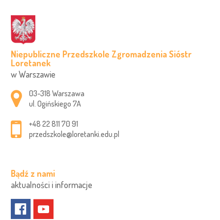
Niepubliczne Przedszkole Zgromadzenia Sióstr
Loretanek
w Warszawie
Adres pocztowy:
03-318 Warszawa
ul. Ogińskiego 7A
+48 22 811 70 91
przedszkole@loretanki.edu.pl
Bądź z nami
aktualności i informacje