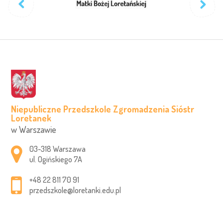
Niepubliczne Przedszkole Zgromadzenia Sióstr
Loretanek
w Warszawie
Adres pocztowy:
03-318 Warszawa
ul. Ogińskiego 7A
+48 22 811 70 91
przedszkole@loretanki.edu.pl