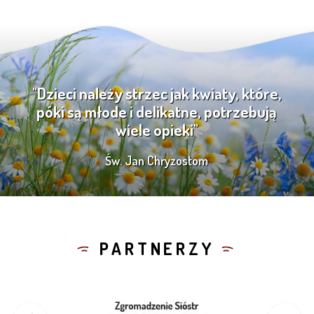
"Dzieci należy strzec jak kwiaty, które,
póki są młode i delikatne, potrzebują
wiele opieki"
Św. Jan Chryzostom
PARTNERZY