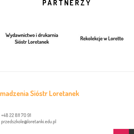
PARTNERZY
omadzenia Sióstr Loretanek
+48 22 811 70 91
przedszkole@loretanki.edu.pl