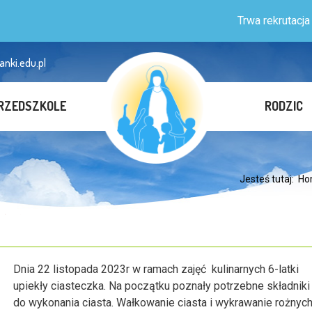
Trwa rekrutacja dzieci 
anki.edu.pl
RZEDSZKOLE
RODZIC
Jesteś tutaj:
Ho
Dnia 22 listopada 2023r w ramach zajęć kulinarnych 6-latki
upiekły ciasteczka. Na początku poznały potrzebne składniki
do wykonania ciasta. Wałkowanie ciasta i wykrawanie rożnyc