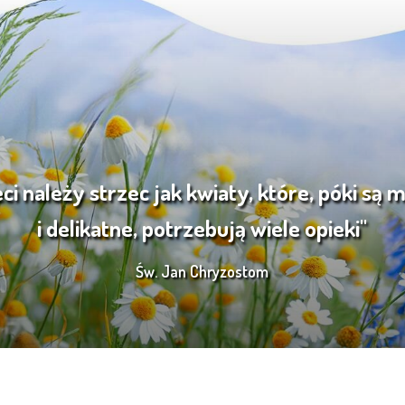
eci należy strzec jak kwiaty, które, póki są 
i delikatne, potrzebują wiele opieki"
Św. Jan Chryzostom