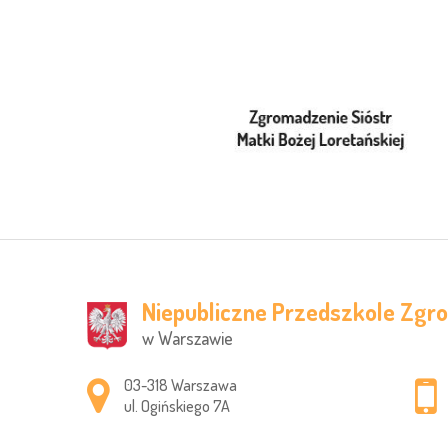
Niepubliczne Przedszkole Zgr
w Warszawie
Adres pocztowy:
03-318 Warszawa
ul. Ogińskiego 7A