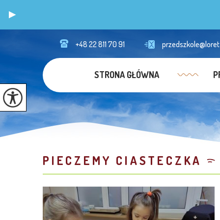
+48 22 811 70 91
przedszkole@loret
STRONA GŁÓWNA
P
PIECZEMY CIASTECZKA