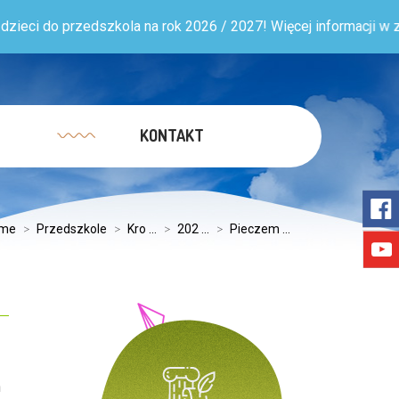
do przedszkola na rok 2026 / 2027! Więcej informacji w zakładce
KONTAKT
me
>
Przedszkole
>
Kro ...
>
202 ...
>
Pieczem ...
h