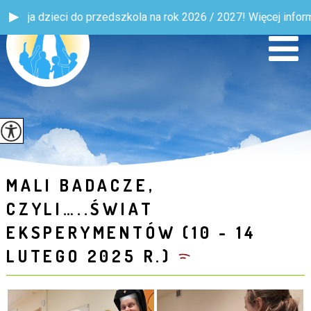
a na rok 2026 / 2027! Więcej informacji w zakładce Rodzic >> R
MALI BADACZE,
CZYLI…..ŚWIAT
EKSPERYMENTÓW (10 - 14
LUTEGO 2025 R.)