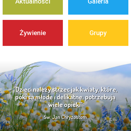
Aktualności
Galeria
Żywienie
Grupy
"Dzieci należy strzec jak kwiaty, które,
póki są młode i delikatne, potrzebują
wiele opieki"
Św. Jan Chryzostom