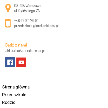
Adres pocztowy:
03-318 Warszawa
ul. Ogińskiego 7A
+48 22 811 70 91
przedszkole@loretanki.edu.pl
Bądź z nami
aktualności i informacje
Strona główna
Przedszkole
Rodzic