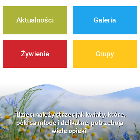
Aktualności
Galeria
Żywienie
Grupy
"Dzieci należy strzec jak kwiaty, które,
póki są młode i delikatne, potrzebują
wiele opieki"