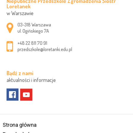
Niepubliczne Przedszkole Zgromadzenia Sióstr
Loretanek
w Warszawie
Adres pocztowy:
03-318 Warszawa
ul. Ogińskiego 7A
+48 22 811 70 91
przedszkole@loretanki.edu.pl
Bądź z nami
aktualności i informacje
Strona główna