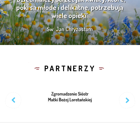
póki są młode i delikatne, potrzebują
wiele opieki"
Św. Jan Chryzostom
PARTNERZY