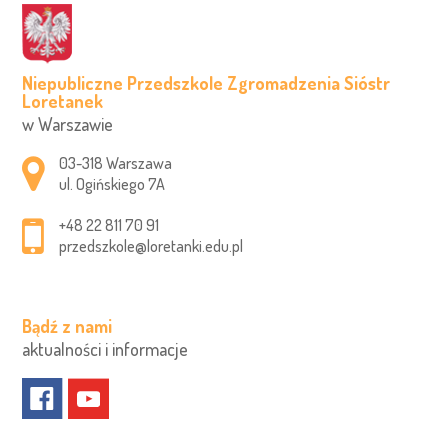
Niepubliczne Przedszkole Zgromadzenia Sióstr
Loretanek
w Warszawie
Adres pocztowy:
03-318 Warszawa
ul. Ogińskiego 7A
+48 22 811 70 91
przedszkole@loretanki.edu.pl
Bądź z nami
aktualności i informacje