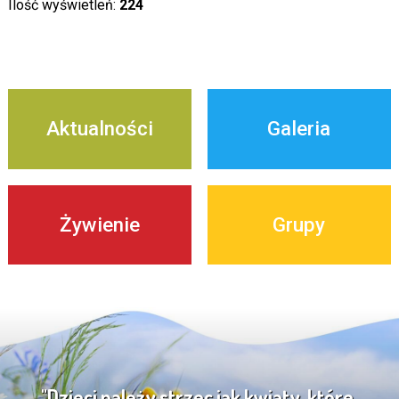
Ilość wyświetleń:
224
Aktualności
Galeria
Żywienie
Grupy
"Dzieci należy strzec jak kwiaty, które,